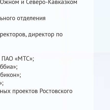
 Южном и Северо-Кавказком
льного отделения
иректоров,
директор по
 ПАО «МТС»;
ббиа»;
бикон»;
»;
ных проектов Ростовского