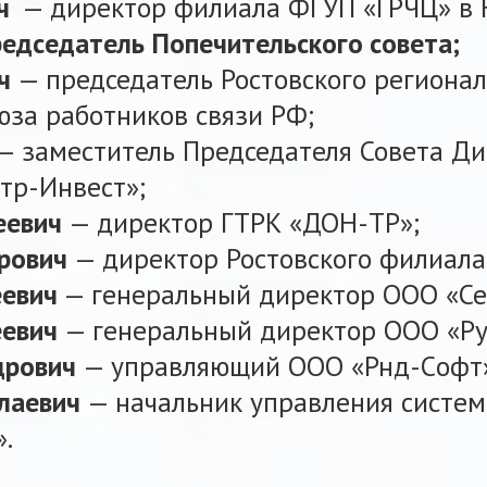
ич
— директор филиала ФГУП «ГРЧЦ» в
редседатель Попечительского совета;
ич
— председатель Ростовского региона
за работников связи РФ;
— заместитель Председателя Совета Д
тр-Инвест»;
еевич
— директор ГТРК «ДОН-ТР»;
ирович
— директор Ростовского филиала
еевич
— генеральный директор ООО «Се
еевич
— генеральный директор ООО «Ру
дрович
— управляющий ООО «Рнд-Cофт
олаевич
— начальник управления систем
.