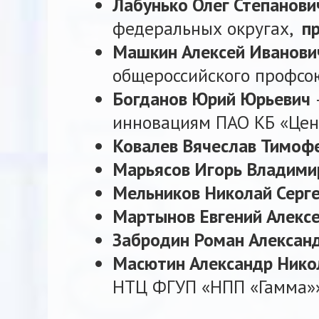
Лабунько Олег Степанов
федеральных округах,
п
Машкин Алексей Иванов
общероссийского профсою
Богданов Юрий Юрьевич
инновациям ПАО КБ «Цен
Ковалев Вячеслав Тимоф
Марьясов Игорь Владим
Мельников Николай Серг
Мартынов Евгений Алекс
Забродин Роман Алексан
Масютин Александр Ник
НТЦ ФГУП «НПП «Гамма»»