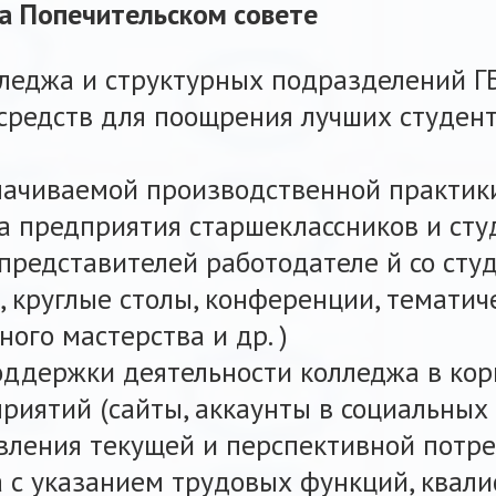
а Попечительском совете
леджа и структурных подразделений Г
средств для поощрения лучших студен
лачиваемой производственной практики
а предприятия старшеклассников и сту
представителей работодателе й со ст
, круглые столы, конференции, тематич
ого мастерства и др. )
ддержки деятельности колледжа в ко
риятий (сайты, аккаунты в социальных 
ления текущей и перспективной потре
 с указанием трудовых функций, квали