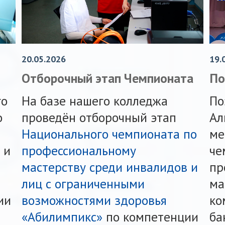
20.05.2026
19.
Отборочный этап Чемпионата
По
го
На базе нашего колледжа
По
о
проведён отборочный этап
Ал
Национального чемпионата по
ме
 и
профессиональному
че
мастерству среди инвалидов и
пр
лиц с ограниченными
ма
ии
возможностями здоровья
ко
«Абилимпикс»
по компетенции
ба