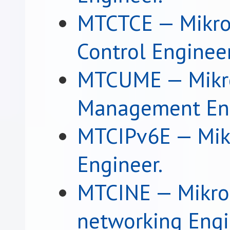
MTCTCE — MikroTi
Control Engineer
MTCUME — MikroT
Management Eng
MTCIPv6E — Mikr
Engineer.
MTCINE — MikroTi
networking Engi