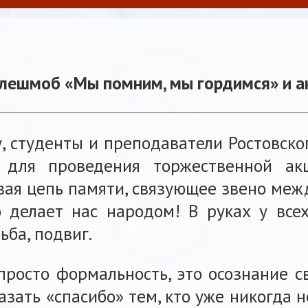
лешмоб «Мы помним, мы гордимся» и ак
у, студенты и преподаватели Ростовск
я для проведения торжественной ак
ивая цепь памяти, связующее звено ме
о делает нас народом! В руках у все
ьба, подвиг.
просто формальность, это осознание с
азать «спасибо» тем, кто уже никогда 