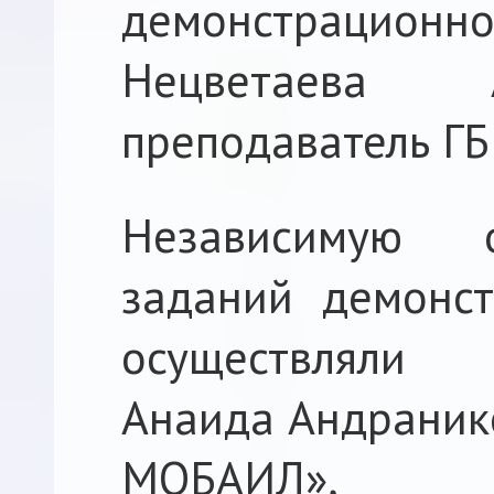
демонстрацио
Нецветаева А
преподаватель Г
Независимую 
заданий демонст
осуществляли 
Анаида Андранико
МОБАИЛ»,