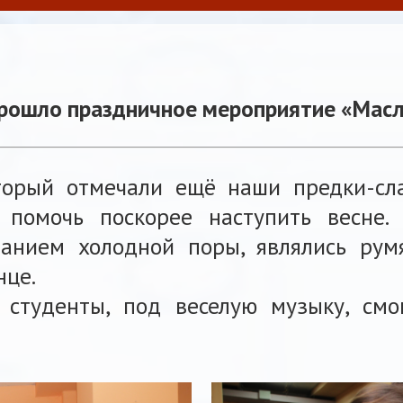
рошло праздничное мероприятие «Масл
торый отмечали ещё наши предки-сл
 помочь поскорее наступить весне
чанием холодной поры, являлись ру
нце.
 студенты, под веселую музыку, смо