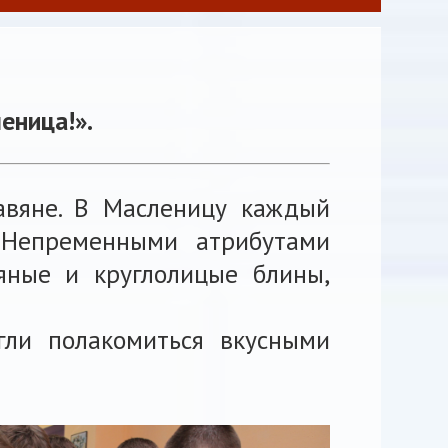
еница!».
авяне. В Масленицу каждый
. Непременными атрибутами
мяные и круглолицые блины,
гли полакомиться вкусными