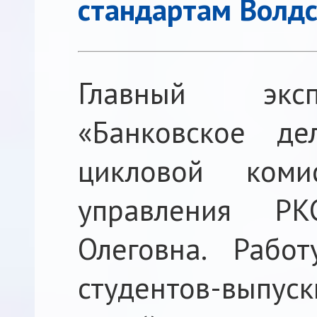
стандартам Волдс
Главный эксп
«Банковское де
цикловой ком
управления Р
Олеговна. Рабо
студентов-выпус