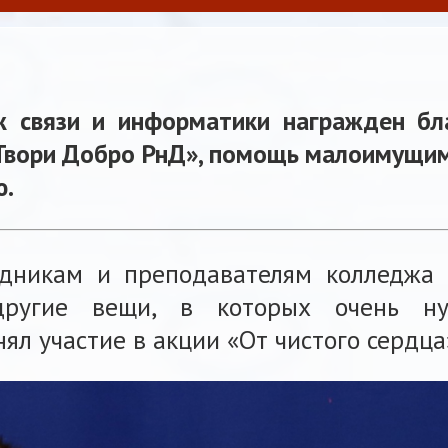
ж связи и информатики награжден б
Твори Добро РнД», помощь малоимущим 
ю.
удникам и преподавателям колледжа
другие вещи, в которых очень н
нял участие в акции «От чистого сердца