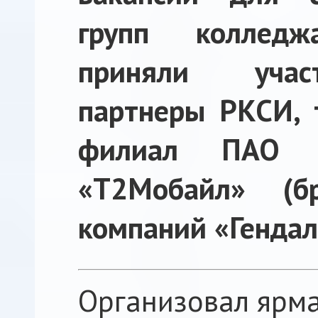
групп коллед
приняли учас
партнеры РКСИ, т
филиал ПАО «
«Т2Мобайл» (бр
компаний «Гендал
Организовал ярма