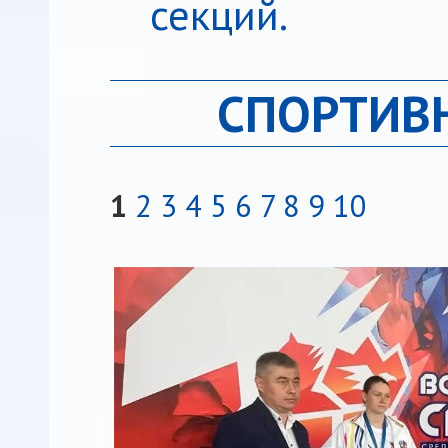
секций.
СПОРТИВ
1
2
3
4
5
6
7
8
9
10