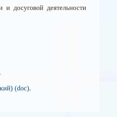
и и досуговой деятельности
.
кий)
(doc).