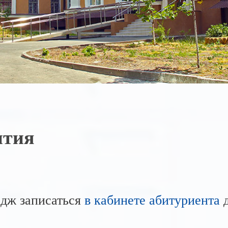
ития
едж записаться
в кабинете абитуриента
д