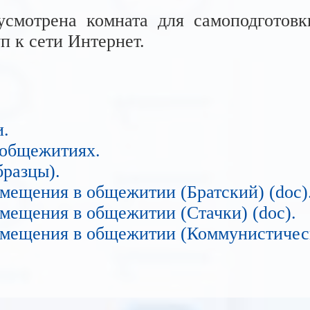
мотрена комната для самоподготовк
п к сети Интернет.
и.
 общежитиях.
бразцы).
омещения в общежитии (Братский)
(doc)
омещения в общежитии (Cтачки)
(doc).
омещения в общежитии (Коммунистичес