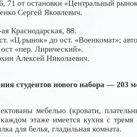
26, 71 от остановки «Центральный рыно
енко Сергей Яковлевич.
ая Краснодарская, 88.
ст. «Ц.рынок» до ост. «Военкомат»; авт
ост «пер. Лирический».
хин Алексей Николаевич.
ения студентов нового набора — 203 м
ктованы мебелью (кровати, платель
а каждом этаже имеется кухня с тремя
ка для белья, гладильная комната.