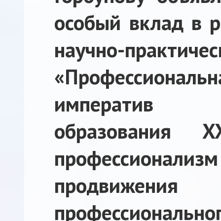
особый вклад в 
научно-практи
«Профессиона
императив пр
образования X
профессиона
продвиже
профессиональног