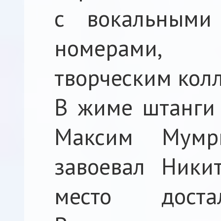
с вокальными
номерами, п
творческим кол
В жиме штанги 
Максим Мумри
завоевал Ники
место доста