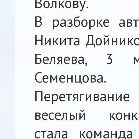
Волкову.
В разборке ав
Никита Дойников
Беляева, 3 
Семенцова.
Перетягивани
веселый конк
стала команда